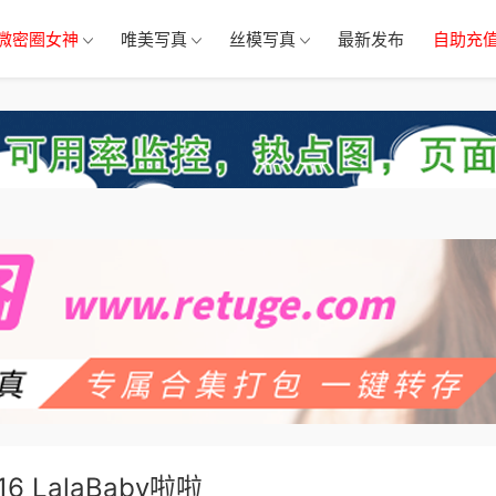
微密圈女神
唯美写真
丝模写真
最新发布
自助充
116 LalaBaby啦啦