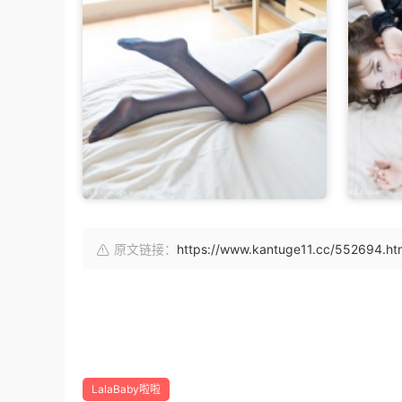
原文链接：
https://www.kantuge11.cc/552694.ht
LalaBaby啦啦