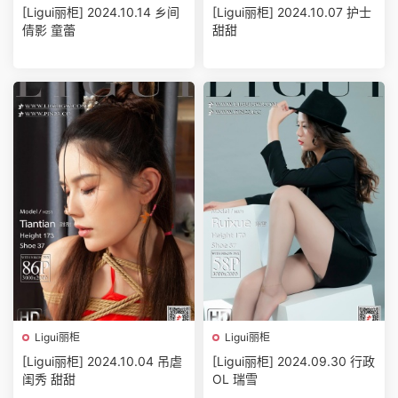
[Ligui丽柜] 2024.10.14 乡间
[Ligui丽柜] 2024.10.07 护士
倩影 童蕾
甜甜
Ligui丽柜
Ligui丽柜
[Ligui丽柜] 2024.10.04 吊虐
[Ligui丽柜] 2024.09.30 行政
闺秀 甜甜
OL 瑞雪