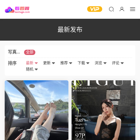
最新发布
写真机
全部
构
排序
最新
更新
推荐
下载
浏览
评论
随机