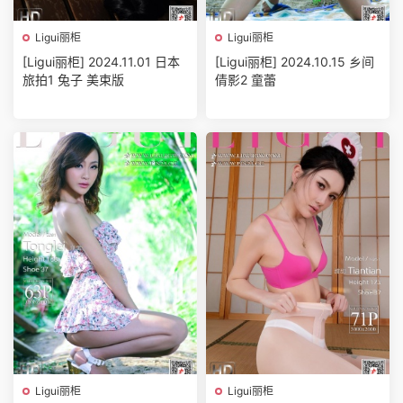
Ligui丽柜
Ligui丽柜
[Ligui丽柜] 2024.11.01 日本
[Ligui丽柜] 2024.10.15 乡间
旅拍1 兔子 美束版
倩影2 童蕾
Ligui丽柜
Ligui丽柜