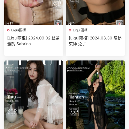
Ligui丽柜
Ligui丽柜
[Ligui丽柜] 2024.09.02 丝茶
[Ligui丽柜] 2024.08.30 隐秘
雅韵 Sabrina
束缚 兔子