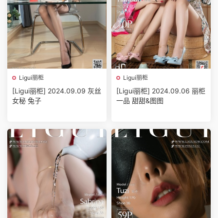
Ligui丽柜
Ligui丽柜
[Ligui丽柜] 2024.09.09 灰丝
[Ligui丽柜] 2024.09.06 丽柜
女秘 兔子
一品 甜甜&图图