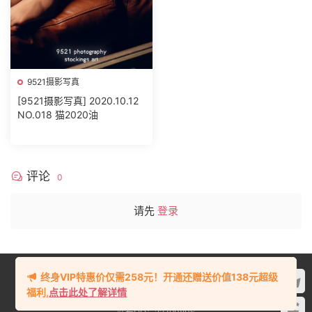
9521摄影写真
[9521摄影写真] 2020.10.12
NO.018 猫2020油
评论
0
请先
登录
终身VIP特惠价仅需258元！开通还赠送价值138元超级
©2021-2022
看图阁www.kantuge.com
版权所有
福利,
点击此处了解详情
站内资源均收集于网络，若侵犯了您的合法权益，请联系站长删除！