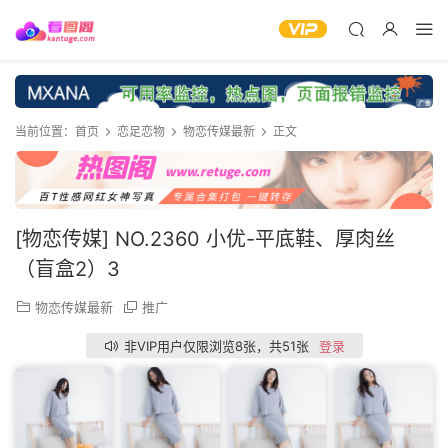
当前位置：
首页
恋足恋物
物恋传媒最新
正文
[物恋传媒] NO.2360 小优-平底鞋、厚肉丝
（盲盒2）3
物恋传媒最新
推广
非VIP用户仅限浏览8张，共51张
登录