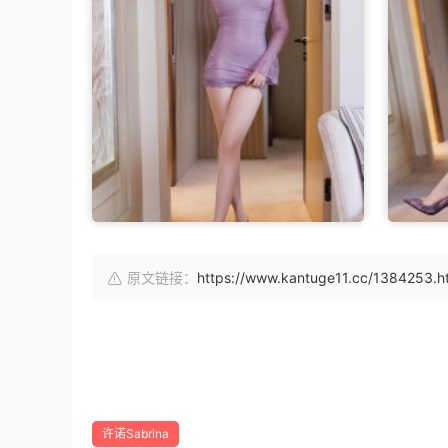
原文链接：
https://www.kantuge11.cc/1384253.h
许诺Sabrina