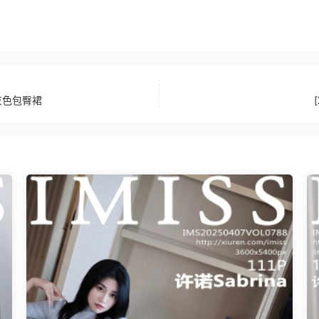
性感灰色包臀裙