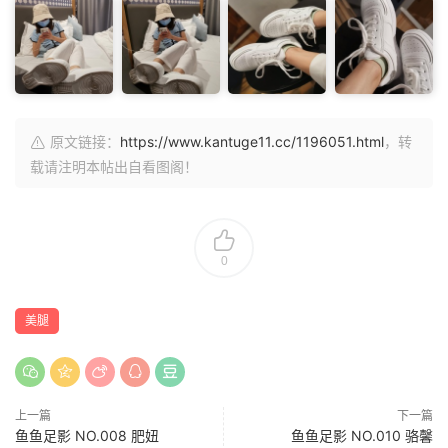
原文链接：
https://www.kantuge11.cc/1196051.html
，转
载请注明本帖出自看图阁！
0
美腿
上一篇
下一篇
鱼鱼足影 NO.008 肥妞
鱼鱼足影 NO.010 骆馨