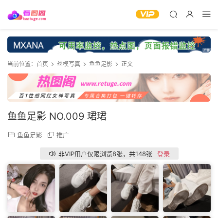
当前位置：
首页
丝模写真
鱼鱼足影
正文
鱼鱼足影 NO.009 珺珺
鱼鱼足影
推广
非VIP用户仅限浏览8张，共148张
登录