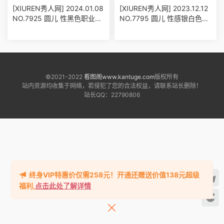
[XIUREN秀人网] 2024.01.08
[XIUREN秀人网] 2023.12.12
NO.7925 圆儿 性黑色职业装
NO.7795 圆儿 性感银白色连
服饰
衣短裙
©2021-2022
看图阁www.kantuge.com
版权所有
站内资源均收集于网络，若侵犯了您的合法权益，请联系站长删除！
站长QQ：22790806
终身VIP特惠价仅需258元！开通还赠送价值138元超级
福利,
点击此处了解详情